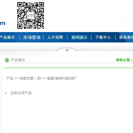
产品展示
本站公告
产品
>>
涓撲笟鐢ㄦ埛
>>
瑙嗛鎽樿妫€绱?
没有任何产品